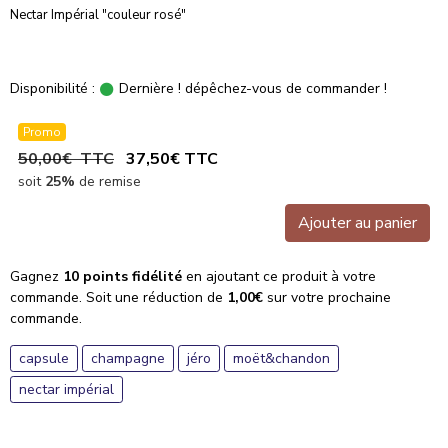
Nectar Impérial "couleur rosé"
Disponibilité :
Dernière ! dépêchez-vous de commander !
Promo
50,00€ TTC
37,50€ TTC
soit
25%
de remise
Ajouter au panier
Gagnez
10 points fidélité
en ajoutant ce produit à votre
commande. Soit une réduction de
1,00€
sur votre prochaine
commande.
capsule
champagne
jéro
moët&chandon
nectar impérial