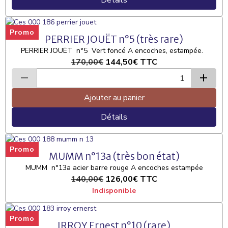
Détails
Promo
PERRIER JOUËT n°5 (très rare)
PERRIER JOUËT n°5 Vert foncé A encoches, estampée.
170,00€
144,50€
TTC
Ajouter au panier
Détails
Promo
MUMM n°13a (très bon état)
MUMM n°13a acier barre rouge A encoches estampée
140,00€
126,00€
TTC
Indisponible
Promo
IRROY Ernest n°10 (rare)