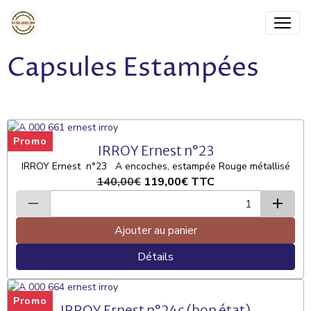
Capsules Estampées
Promo
IRROY Ernest n°23
IRROY Ernest n°23 A encoches, estampée Rouge métallisé
140,00€
119,00€
TTC
Ajouter au panier
Détails
Promo
IRROY Ernest n°24c (bon état)