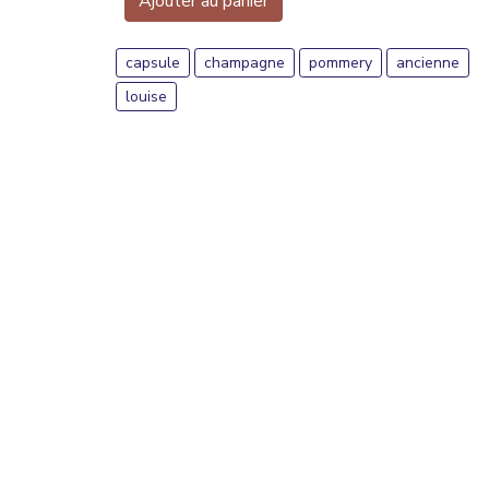
Ajouter au panier
capsule
champagne
pommery
ancienne
louise