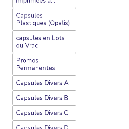
imprimées à
l'intérieur, Essais ,
et Autres...
Capsules
Plastiques (Opalis)
capsules en Lots
ou Vrac
Promos
Permanentes
Capsules Divers A
Capsules Divers B
Capsules Divers C
Capsules Divers D