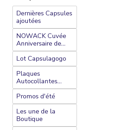
Dernières Capsules
ajoutées
NOWACK Cuvée
Anniversaire de
Mariage
Lot Capsulagogo
Plaques
Autocollantes
CAPSULAGOGO
(Megastok) et
Promos d'été
Plateaux 70 Cases
Les une de la
Boutique