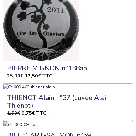
PIERRE MIGNON n°138aa
25,00€
12,50€
TTC
THIENOT Alain n°37 (cuvée Alain
Thiénot)
1,50€
0,75€
TTC
BILLECART-SALMON n°59