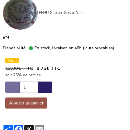
PEHU Gaëtan Gris et Noir
n°4
Disponibilité :
En stock, livraison en 48h (jours ouvrables)
Promo
13,00€ TTC
9,75€ TTC
soit
25%
de remise
Ajouter au panier
Partager
Facebook
X
Email