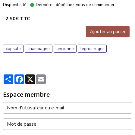
Disponibilité :
Dernière ! dépêchez-vous de commander !
2,50€ TTC
Ajouter au panier
capsule
champagne
ancienne
legros roger
Partager
Facebook
X
Email
Espace membre