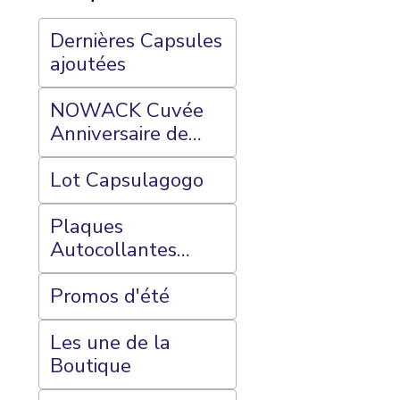
Dernières Capsules
ajoutées
NOWACK Cuvée
Anniversaire de
Mariage
Lot Capsulagogo
Plaques
Autocollantes
CAPSULAGOGO
(Megastok) et
Promos d'été
Plateaux 70 Cases
Les une de la
Boutique