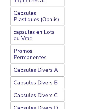
imprimées à
l'intérieur, Essais ,
et Autres...
Capsules
Plastiques (Opalis)
capsules en Lots
ou Vrac
Promos
Permanentes
Capsules Divers A
Capsules Divers B
Capsules Divers C
Capsules Divers D