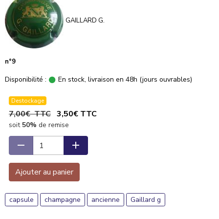
GAILLARD G.
n°9
Disponibilité :
En stock, livraison en 48h (jours ouvrables)
Destockage
7,00€ TTC
3,50€ TTC
soit
50%
de remise
Ajouter au panier
capsule
champagne
ancienne
Gaillard g