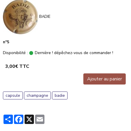
BADIE
n°5
Disponibilité :
Dernière ! dépêchez-vous de commander !
3,00€ TTC
Ajouter au panier
capsule
champagne
badie
Partager
Facebook
X
Email