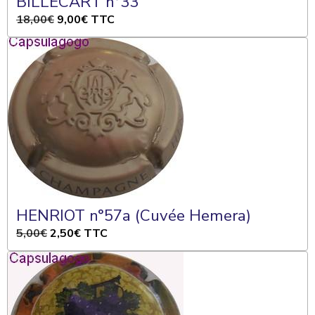
BILLECART n°33
18,00€
9,00€
TTC
HENRIOT n°57a (Cuvée Hemera)
5,00€
2,50€
TTC