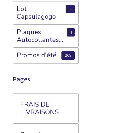
Anniversaire de
Mariage
Lot
3
Capsulagogo
Plaques
15
Autocollantes
CAPSULAGOG
O (Megastok) et
Promos d'été
208
Plateaux 70
Cases
Pages
FRAIS DE
LIVRAISONS