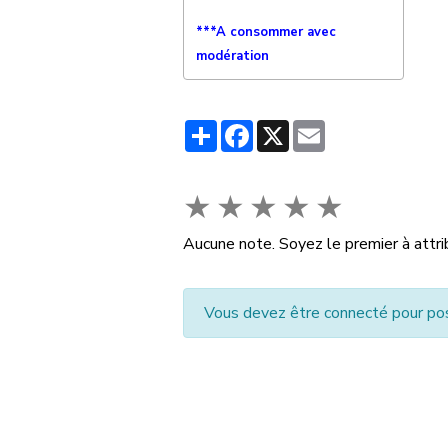
***A consommer avec
modération
Partager
Facebook
X
Email
★
★
★
★
★
Aucune note. Soyez le premier à attri
Vous devez être connecté pour po