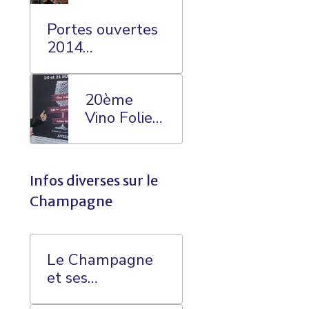
Portes ouvertes
2014
Champagne
William
20ème
SAINTOT
Vino Folies
AVIZE
Infos diverses sur le
Champagne
Le Champagne
et ses
Contenants