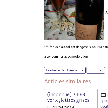
S
***L'abus d'alcool est dangereux pour la san
à consommer avec modération
bouteille de champagne
pol roger
Articles similaires
(inconnue) PIPER
verte, lettres grises
quel
bout
Le 21/04/2014