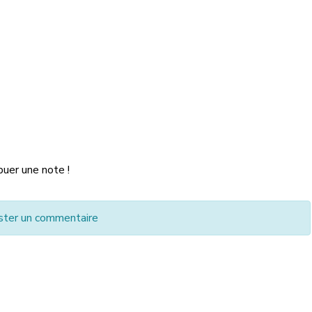
buer une note !
ster un commentaire