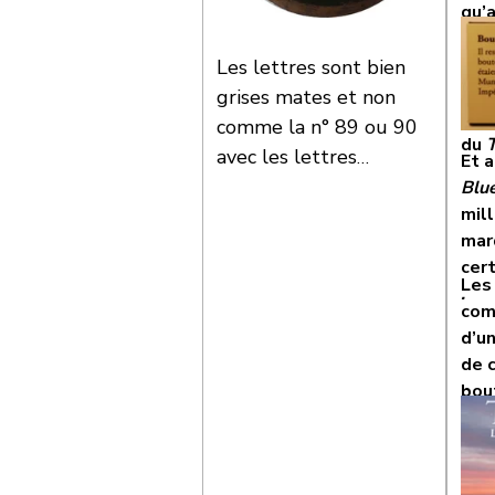
qu’
con
Atl
Les lettres sont bien
sucr
grises mates et non
emb
comme la n° 89 ou 90
du
T
avec les lettres
Et 
oxydées
Blu
mil
mar
cer
Les 
.
com
d’u
de 
bou
aux
1èr
4 jo