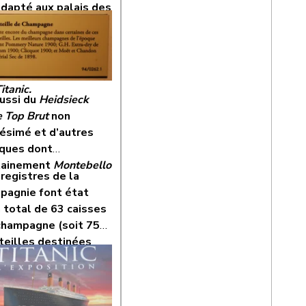
adapté aux palais des
sommateurs d’outre-
antique amateurs de
é, qui avait été
arqué à bord
itanic.
aussi du
Heidsieck
e Top Brut
non
lésimé et d’autres
ques dont
tainement
Montebello
registres de la
pagnie font état
n total de 63 caisses
champagne (soit 756
teilles destinées
 500 passagers de
e et 2ème classe sur
urs de traversée)