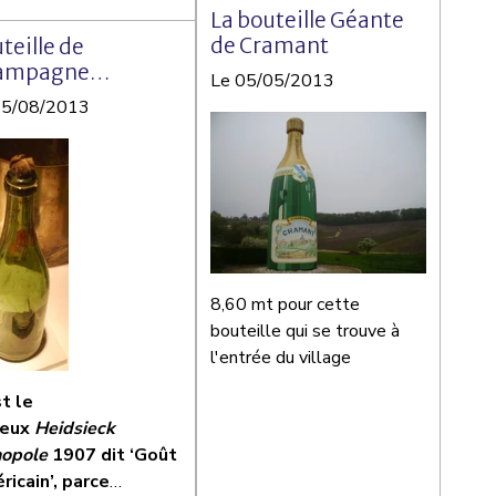
La bouteille Géante
de Cramant
teille de
ampagne
Le 05/05/2013
ontée de l'épave
25/08/2013
Titanic
8,60 mt pour cette
bouteille qui se trouve à
l'entrée du village
t le
eux
Heidsieck
opole
1907 dit ‘Goût
icain’, parce