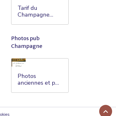
Tarif du
Champagne
dans les années
60
Photos pub
Champagne
Photos
anciennes et pub
sur le
Champagne
okies