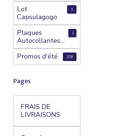
Anniversaire de
Mariage
Lot
3
Capsulagogo
Plaques
15
Autocollantes
CAPSULAGOG
O (Megastok) et
Promos d'été
208
Plateaux 70
Cases
Pages
FRAIS DE
LIVRAISONS