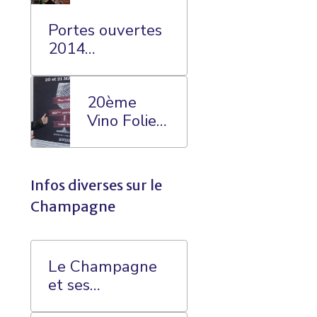
Portes ouvertes
2014
Champagne
William
20ème
SAINTOT
Vino Folies
AVIZE
Infos diverses sur le
Champagne
Le Champagne
et ses
Contenants