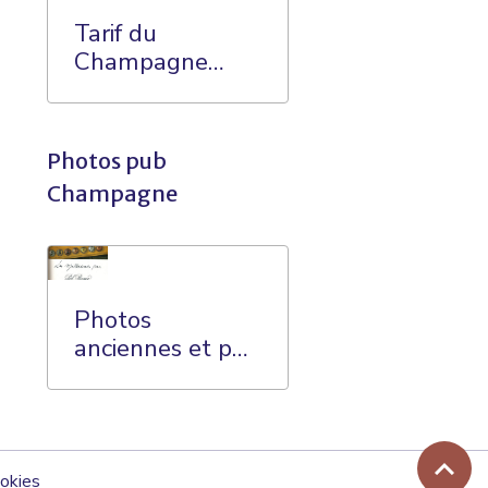
Tarif du
Champagne
dans les années
60
Photos pub
Champagne
Photos
anciennes et pub
sur le
Champagne
okies