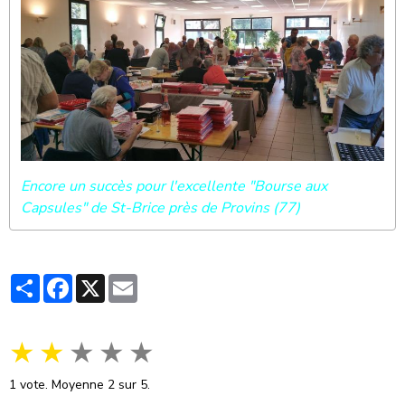
Encore un succès pour l'excellente "Bourse aux
Capsules" de St-Brice près de Provins (77)
Partager
Facebook
X
Email
★
★
★
★
★
1
vote. Moyenne
2
sur 5.