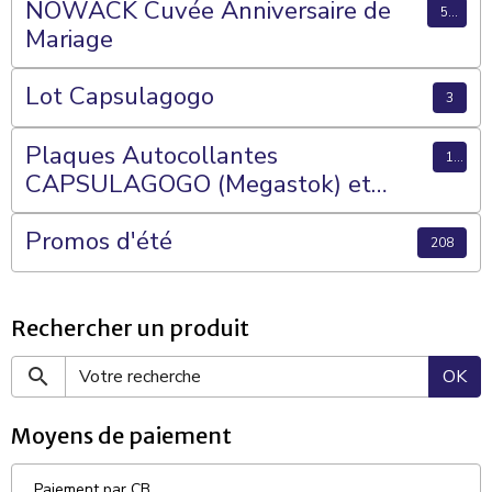
NOWACK Cuvée Anniversaire de
56
Mariage
Lot Capsulagogo
3
Plaques Autocollantes
15
CAPSULAGOGO (Megastok) et
Plateaux 70 Cases
Promos d'été
208
Rechercher un produit
OK
Moyens de paiement
Paiement par CB