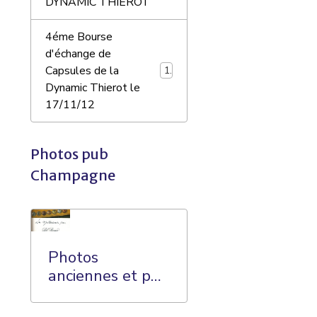
DYNAMIC THIEROT
4éme Bourse
d'échange de
Capsules de la
10
Dynamic Thierot le
17/11/12
Photos pub
Champagne
Photos
anciennes et pub
sur le
Champagne