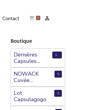
Contact
0
Boutique
Dernières
1769
Capsules
ajoutées
NOWACK
56
Cuvée
Anniversaire de
Mariage
Lot
3
Capsulagogo