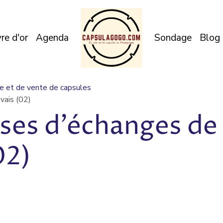
vre d'or
Agenda
Sondage
Blog
e et de vente de capsules
vais (02)
ses d'échanges de
02)