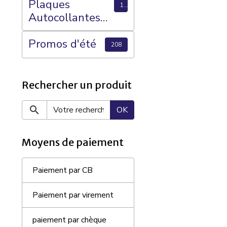
Plaques
15
Autocollantes
CAPSULAGOG
O (Megastok) et
Promos d'été
208
Plateaux 70
Cases
Rechercher un produit
OK
Moyens de paiement
Paiement par CB
Paiement par virement
paiement par chèque